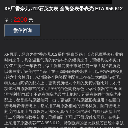
XF厂香奈儿 J12石英女表 全陶瓷表带表壳 ETA.956.612
2200
￥：
元
微信咨询
XF再现：经典之作“香奈儿J12系列”黑白双绝！长久风靡手表行业的
时尚之作，具备温雅气质的女性神韵的经典之作，现经具技术实力
的XF厂历经一年攻克，做工质量完美于市场任何一家！是**表历史
以来最接近完美的**产品！在于原版陶瓷的处理上，以最精密的模具
(约六十套模具)，来消除各个陶瓷配件配合上存在过大间隙与变形。
特别在白陶瓷的配方上，更耗费历经九个月的反复试验比对，才成
功试出与原版非常的接近99%的白色陶瓷颜色，做出原版的“白玉圆
润”的神韵气质！不论在陶瓷壳尺寸上把控，还是在钢件与陶瓷壳中
配上，都是能与原版如同一出，更做到了与原版互换通用！在圈口
玻璃与表镜玻璃上，都采用了与原版相同的玻璃材质。圈口玻璃上
刻度的印刷上与原版更无法区别真假！纤细的表针与圆形表盘上的
十二个阿拉伯数字刻度，已经做到了可以不留遗憾来形容。在机芯
上采用了原版机芯ETA.956.612。特别强调的是此款机芯已经非常缺