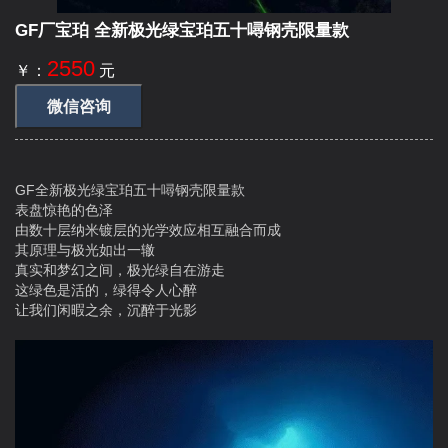
GF厂宝珀 全新极光绿宝珀五十噚钢壳限量款
2550
￥：
元
微信咨询
GF全新极光绿宝珀五十噚钢壳限量款
表盘惊艳的色泽
由数十层纳米镀层的光学效应相互融合而成
其原理与极光如出一辙
真实和梦幻之间，极光绿自在游走
这绿色是活的，绿得令人心醉
让我们闲暇之余，沉醉于光影